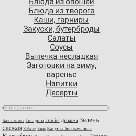
Блюда из овощей
Блюда из творога
Каши, гарниры
Закуски, бутерброды
Салаты
Соусы
Выпечка несладкая
Заготовки на зиму,
варенье
Напитки
Десерты
Ингредиенты
Зелень
Грибы
Говядина
Дрожжи
Баклажаны
свежая
Капуста белокочанная
Кабачки
Какао
Картофель