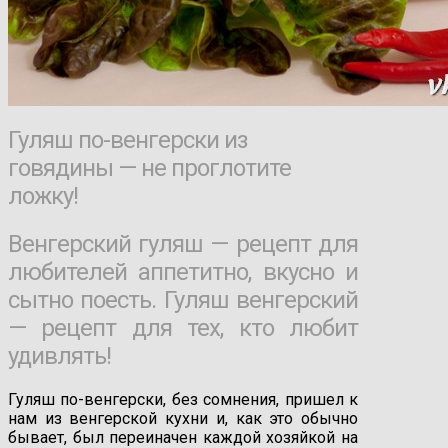
Гуляш по-венгерски из
говядины — не проглотите
ложку!
Венгерский гуляш — рецепт для
любителей аппетитно, вкусно и
сытно поесть. Гуляш венгерский
— рецепт для тех, кто любит
удивлять!
Гуляш по-венгерски, без сомнения, пришел к
нам из венгерской кухни и, как это обычно
бывает, был переиначен каждой хозяйкой на