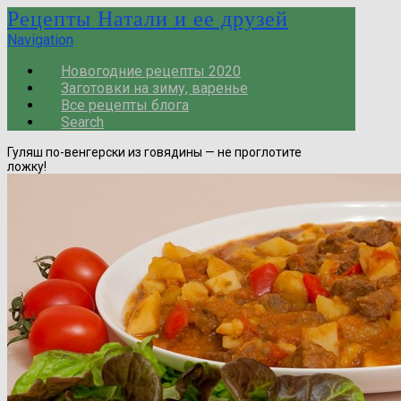
Рецепты Натали и ее друзей
Navigation
Новогодние рецепты 2020
Заготовки на зиму, варенье
Все рецепты блога
Search
Гуляш по-венгерски из говядины — не проглотите
ложку!