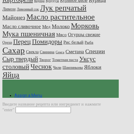
Курица
Куриное филе
Корица
Кукуруза
Лук репчатый
Лимон
Лимонный сок
Масло растительное
Майонез
Морковь
Молоко
Масло сливочное
Мед
Мука пшеничная
Огурцы свежие
Мясо
Перец
Помидоры
Рис белый
Рыба
Орехи
Сахар
Специи
Сметана
Свекла
Свинина
Семга
Сыр твердый
Уксус
Творог
Томатная паста
Чеснок
столовый
Яблоки
Чили
Шампиньоны
Яйца
Assign a Menu
Введите название рецепта или ингредиент и нажмите
“enter”