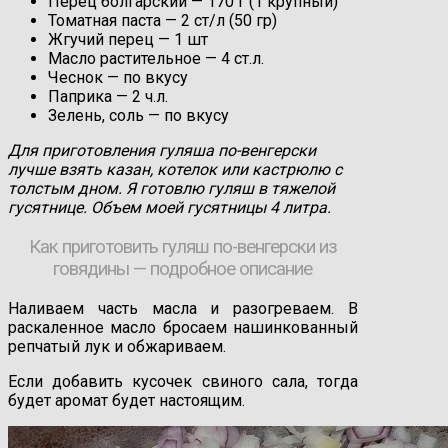
Перец болгарский — 170 г (1 крупный)
Томатная паста — 2 ст/л (50 гр)
Жгучий перец — 1 шт
Масло растительное — 4 ст.л.
Чеснок — по вкусу
Паприка — 2 ч.л.
Зелень, соль — по вкусу
Для приготовления гуляша по-венгерски
лучше взять казан, котелок или кастрюлю с
толстым дном. Я готовлю гуляш в тяжелой
гусятнице. Объем моей гусятницы 4 литра.
Как приготовить гуляш по-венгерски из
говядины — подробное описание
Наливаем часть масла и разогреваем. В
раскаленное масло бросаем нашинкованный
репчатый лук и обжариваем.
Если добавить кусочек свиного сала, тогда
будет аромат будет настоящим.