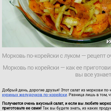
Морковь по-корейски с луком — рецепт оч
Морковь по корейски — как ее приготови
вы все узнает
Добрый день, дорогие друзья! Этот салат из моркови по-
куриных желудочков по-корейски
. Разница лишь в том, 
Получается очень вкусный салат, и если вы любите морко
приготовьте ее сами!
Так вы будете знать, из каких продук