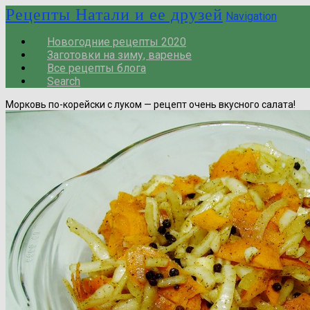
Рецепты Натали и ее друзей
Navigation
Новогодние рецепты 2020
Заготовки на зиму, варенье
Все рецепты блога
Search
Морковь по-корейски с луком — рецепт очень вкусного салата!