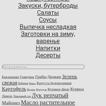
Закуски, бутерброды
Салаты
Соусы
Выпечка несладкая
Заготовки на зиму,
варенье
Напитки
Десерты
Ингредиенты
Зелень
Грибы
Говядина
Дрожжи
Баклажаны
свежая
Капуста белокочанная
Кабачки
Какао
Картофель
Курица
Куриное филе
Корица
Кукуруза
Лук репчатый
Лимон
Лимонный сок
Масло растительное
Майонез