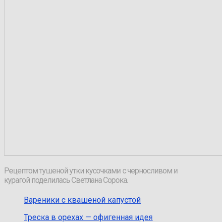
Рецептом тушеной утки кусочками с черносливом и
курагой поделилась Светлана Сорока.
Вареники с квашеной капустой
Треска в орехах — офигенная идея