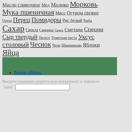
Морковь
Молоко
Масло сливочное
Мед
Мука пшеничная
Огурцы свежие
Мясо
Перец
Помидоры
Рис белый
Рыба
Орехи
Сахар
Специи
Сметана
Свекла
Свинина
Семга
Сыр твердый
Уксус
Творог
Томатная паста
Чеснок
столовый
Яблоки
Чили
Шампиньоны
Яйца
Assign a Menu
Введите название рецепта или ингредиент и нажмите
“enter”