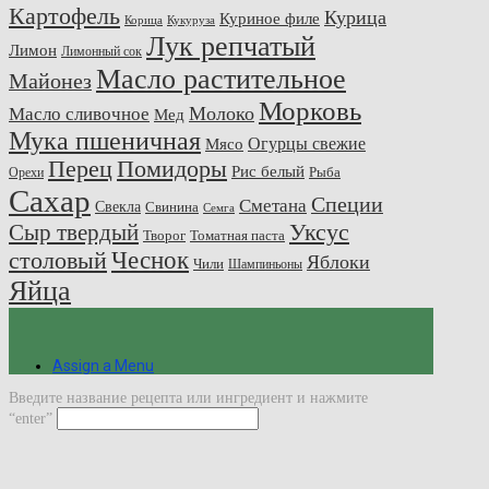
Картофель
Курица
Куриное филе
Корица
Кукуруза
Лук репчатый
Лимон
Лимонный сок
Масло растительное
Майонез
Морковь
Молоко
Масло сливочное
Мед
Мука пшеничная
Огурцы свежие
Мясо
Перец
Помидоры
Рис белый
Рыба
Орехи
Сахар
Специи
Сметана
Свекла
Свинина
Семга
Сыр твердый
Уксус
Творог
Томатная паста
Чеснок
столовый
Яблоки
Чили
Шампиньоны
Яйца
Assign a Menu
Введите название рецепта или ингредиент и нажмите
“enter”