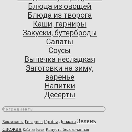
Блюда из овощей
Блюда из творога
Каши, гарниры
Закуски, бутерброды
Салаты
Соусы
Выпечка несладкая
Заготовки на зиму,
варенье
Напитки
Десерты
Ингредиенты
Зелень
Грибы
Говядина
Дрожжи
Баклажаны
свежая
Капуста белокочанная
Кабачки
Какао