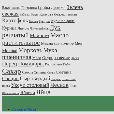
Зелень
Грибы
Говядина
Дрожжи
Баклажаны
свежая
Капуста белокочанная
Кабачки
Какао
Картофель
Куриное филе
Корица
Кукуруза
Лук
Курица
Лимон
Лимонный сок
репчатый
Масло
Майонез
растительное
Масло сливочное
Мед
Морковь
Мука
Молоко
пшеничная
Огурцы свежие
Мясо
Орехи
Перец
Помидоры
Рис белый
Рыба
Сахар
Сметана
Свекла
Свинина
Семга
Сыр твердый
Специи
Творог
Томатная
Чеснок
Уксус столовый
паста
Чили
Яйца
Яблоки
Шампиньоны
Assign a Menu