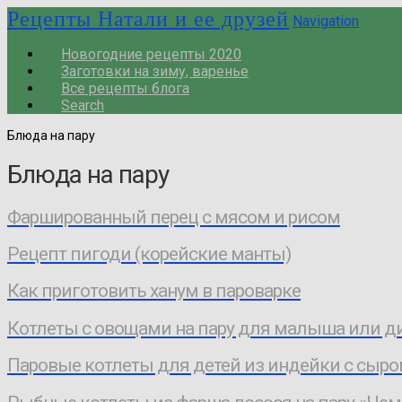
Рецепты Натали и ее друзей
Navigation
Новогодние рецепты 2020
Заготовки на зиму, варенье
Все рецепты блога
Search
Блюда на пару
Блюда на пару
Фаршированный перец с мясом и рисом
Рецепт пигоди (корейские манты)
Как приготовить ханум в пароварке
Котлеты с овощами на пару для малыша или д
Паровые котлеты для детей из индейки с сыр