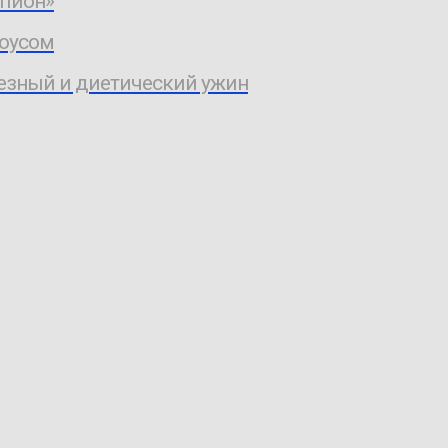
мпион»
соусом
лезный и диетический ужин