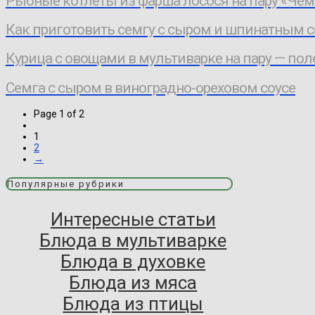
Рыбные котлеты из фарша лосося на пару «Че
Как приготовить семгу с сыром и шпинатным 
Курица с овощами в мультиварке на пару — по
Семга с сыром в виноградно-ореховом соусе
Page 1 of 2
1
2
→
Популярные рубрики
Интересные статьи
Блюда в мультиварке
Блюда в духовке
Блюда из мяса
Блюда из птицы