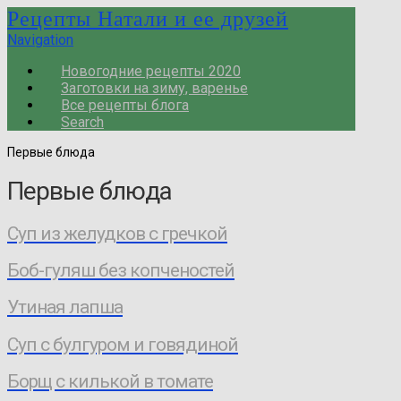
Рецепты Натали и ее друзей
Navigation
Новогодние рецепты 2020
Заготовки на зиму, варенье
Все рецепты блога
Search
Первые блюда
Первые блюда
Суп из желудков с гречкой
Боб-гуляш без копченостей
Утиная лапша
Суп с булгуром и говядиной
Борщ с килькой в томате