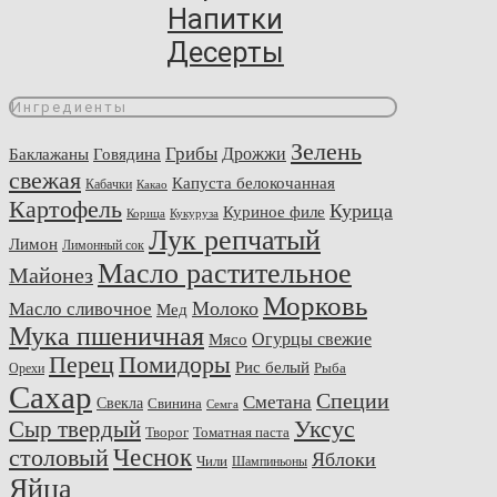
Напитки
Десерты
Ингредиенты
Зелень
Грибы
Говядина
Дрожжи
Баклажаны
свежая
Капуста белокочанная
Кабачки
Какао
Картофель
Курица
Куриное филе
Корица
Кукуруза
Лук репчатый
Лимон
Лимонный сок
Масло растительное
Майонез
Морковь
Молоко
Масло сливочное
Мед
Мука пшеничная
Огурцы свежие
Мясо
Перец
Помидоры
Рис белый
Рыба
Орехи
Сахар
Специи
Сметана
Свекла
Свинина
Семга
Сыр твердый
Уксус
Творог
Томатная паста
Чеснок
столовый
Яблоки
Чили
Шампиньоны
Яйца