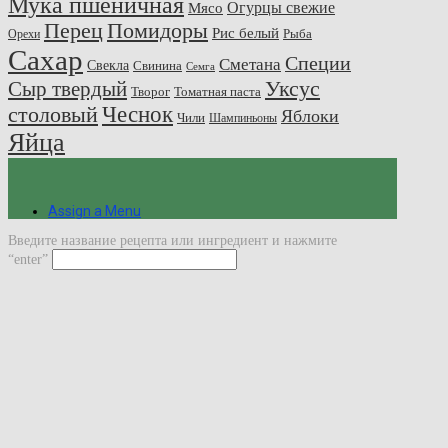
Мука пшеничная
Огурцы свежие
Мясо
Перец
Помидоры
Рис белый
Рыба
Орехи
Сахар
Специи
Сметана
Свекла
Свинина
Семга
Сыр твердый
Уксус
Творог
Томатная паста
Чеснок
столовый
Яблоки
Чили
Шампиньоны
Яйца
Assign a Menu
Введите название рецепта или ингредиент и нажмите
“enter”