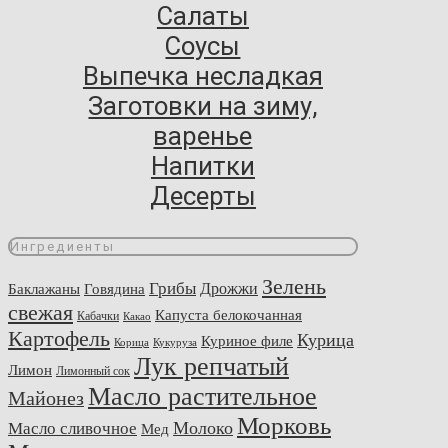
Салаты
Соусы
Выпечка несладкая
Заготовки на зиму,
варенье
Напитки
Десерты
Ингредиенты
Зелень
Грибы
Говядина
Дрожжи
Баклажаны
свежая
Капуста белокочанная
Кабачки
Какао
Картофель
Курица
Куриное филе
Корица
Кукуруза
Лук репчатый
Лимон
Лимонный сок
Масло растительное
Майонез
Морковь
Молоко
Масло сливочное
Мед