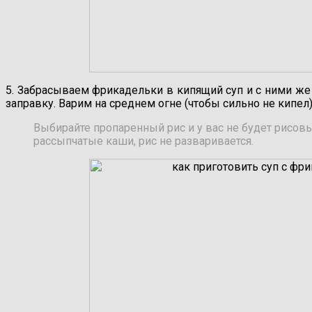
5. Забрасываем фрикадельки в кипящий суп и с ними 
заправку. Варим на среднем огне (чтобы сильно не кипел)
Выбирайте пропаренный рис и у вас не будет рисов
рассыпчатые каши, рис не разваривается.