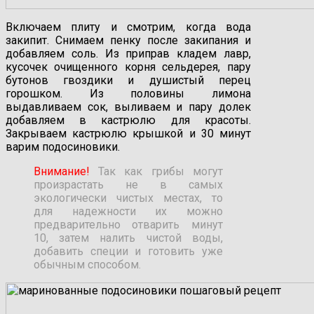
Включаем плиту и смотрим, когда вода
закипит. Снимаем пенку после закипания и
добавляем соль. Из приправ кладем лавр,
кусочек очищенного корня сельдерея, пару
бутонов гвоздики и душистый перец
горошком. Из половины лимона
выдавливаем сок, выливаем и пару долек
добавляем в кастрюлю для красоты.
Закрываем кастрюлю крышкой и 30 минут
варим подосиновики.
Внимание!
Так как грибы могут
произрастать не в самых
экологически чистых местах, то
для надежности их можно
предварительно отварить минут
10, затем налить чистой воды,
добавить специи и готовить уже
обычным способом.