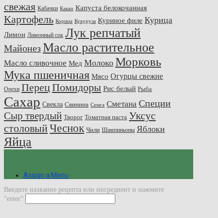
свежая
Капуста белокочанная
Кабачки
Какао
Картофель
Курица
Куриное филе
Корица
Кукуруза
Лук репчатый
Лимон
Лимонный сок
Масло растительное
Майонез
Морковь
Молоко
Масло сливочное
Мед
Мука пшеничная
Огурцы свежие
Мясо
Перец
Помидоры
Рис белый
Рыба
Орехи
Сахар
Специи
Сметана
Свекла
Свинина
Семга
Сыр твердый
Уксус
Творог
Томатная паста
Чеснок
столовый
Яблоки
Чили
Шампиньоны
Яйца
Assign a Menu
Введите название рецепта или ингредиент и нажмите
“enter”