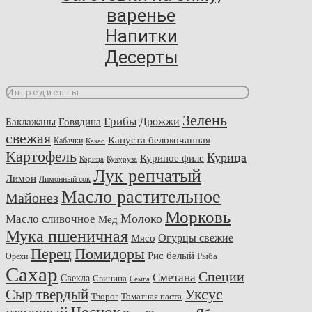
варенье
Напитки
Десерты
Ингредиенты
Зелень
Грибы
Говядина
Дрожжи
Баклажаны
свежая
Капуста белокочанная
Кабачки
Какао
Картофель
Курица
Куриное филе
Корица
Кукуруза
Лук репчатый
Лимон
Лимонный сок
Масло растительное
Майонез
Морковь
Молоко
Масло сливочное
Мед
Мука пшеничная
Огурцы свежие
Мясо
Перец
Помидоры
Рис белый
Рыба
Орехи
Сахар
Специи
Сметана
Свекла
Свинина
Семга
Сыр твердый
Уксус
Творог
Томатная паста