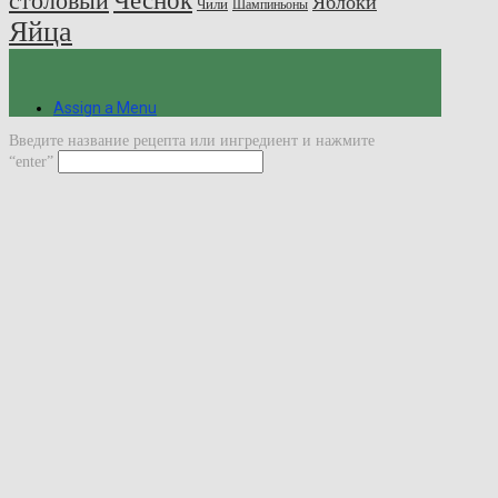
Чеснок
столовый
Яблоки
Чили
Шампиньоны
Яйца
Assign a Menu
Введите название рецепта или ингредиент и нажмите
“enter”