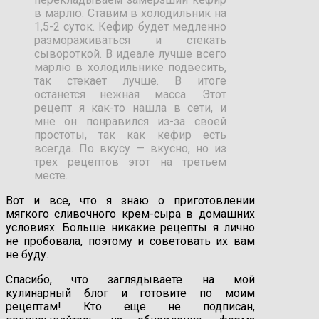
в марлю. Ставим в холодильник на
1,5-2 суток. Кефир будет медленно
размораживаться и стекать
сывороткой. В идеале лучше всего
марлю в холодильнике подвесить,
так стекает лучше. В итоге
останется нежная масса. Этот
рецепт я как-то нашла в сети, и
мне он понравился из-за своей
простоты, так как кефир есть
всегда. По вкусу — вкусно, но из
трех рецептов этот на третьем
месте.
Вот и все, что я знаю о приготовлении
мягкого сливочного крем-сыра в домашних
условиях. Больше никакие рецепты я лично
не пробовала, поэтому и советовать их вам
не буду.
Спасибо, что заглядываете на мой
кулинарный блог и готовите по моим
рецептам! Кто еще не подписан,