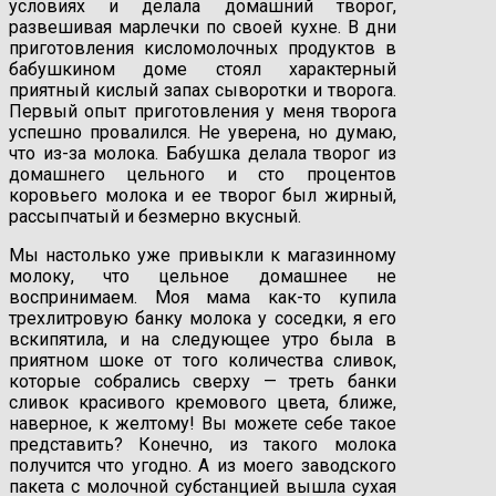
условиях и делала домашний творог,
развешивая марлечки по своей кухне. В дни
приготовления кисломолочных продуктов в
бабушкином доме стоял характерный
приятный кислый запах сыворотки и творога.
Первый опыт приготовления у меня творога
успешно провалился. Не уверена, но думаю,
что из-за молока. Бабушка делала творог из
домашнего цельного и сто процентов
коровьего молока и ее творог был жирный,
рассыпчатый и безмерно вкусный.
Мы настолько уже привыкли к магазинному
молоку, что цельное домашнее не
воспринимаем. Моя мама как-то купила
трехлитровую банку молока у соседки, я его
вскипятила, и на следующее утро была в
приятном шоке от того количества сливок,
которые собрались сверху — треть банки
сливок красивого кремового цвета, ближе,
наверное, к желтому! Вы можете себе такое
представить? Конечно, из такого молока
получится что угодно. А из моего заводского
пакета с молочной субстанцией вышла сухая