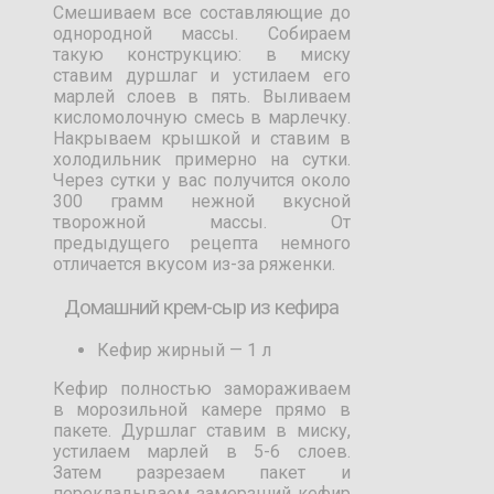
Смешиваем все составляющие до
однородной массы. Собираем
такую конструкцию: в миску
ставим дуршлаг и устилаем его
марлей слоев в пять. Выливаем
кисломолочную смесь в марлечку.
Накрываем крышкой и ставим в
холодильник примерно на сутки.
Через сутки у вас получится около
300 грамм нежной вкусной
творожной массы. От
предыдущего рецепта немного
отличается вкусом из-за ряженки.
Домашний крем-сыр из кефира
Кефир жирный — 1 л
Кефир полностью замораживаем
в морозильной камере прямо в
пакете. Дуршлаг ставим в миску,
устилаем марлей в 5-6 слоев.
Затем разрезаем пакет и
перекладываем замерзший кефир