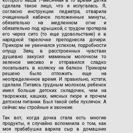
которого наша 7-месячная в то время детка
сделала такое лицо, что я испугалась. Я,
согласно инструкции педиатра, отварила
очищенный кабачок положенные минуты,
обязательно на медленном огне и
обязательно под крышкой, с трудом протерла
его через сито (то еще удовольствие) и в
нарядной тарелочке преподнесла дочери.
Прикорм не увенчался успехом, подробности
опущу. Заяц в расстроенных чувствах
душевно закусил маминым молочком то
зеленое месиво и отправился сладко
посапывать в коляску на балкон. Прикорм
решено было отложить еще на
неопределенное время. И правильно, кстати,
сделали. Питаясь грудным молоком, ребенок
имел больше детских складочек, чем на
творожках, кашках, мясных пюре и прочем
детском питании. Был такой себе пухлячок. А
сейчас мы стройные и звонкие.
Так вот, когда дочка стала есть многие
продукты, я случайно вспомнила о том, как
моя прабабушка варила сыр в домашних