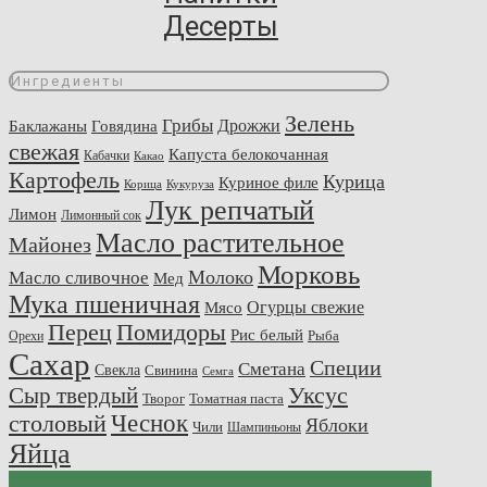
Десерты
Ингредиенты
Зелень
Грибы
Говядина
Дрожжи
Баклажаны
свежая
Капуста белокочанная
Кабачки
Какао
Картофель
Курица
Куриное филе
Корица
Кукуруза
Лук репчатый
Лимон
Лимонный сок
Масло растительное
Майонез
Морковь
Молоко
Масло сливочное
Мед
Мука пшеничная
Огурцы свежие
Мясо
Перец
Помидоры
Рис белый
Рыба
Орехи
Сахар
Специи
Сметана
Свекла
Свинина
Семга
Сыр твердый
Уксус
Творог
Томатная паста
Чеснок
столовый
Яблоки
Чили
Шампиньоны
Яйца