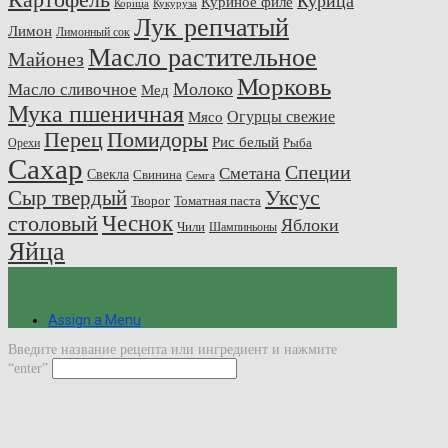
Курица
Куриное филе
Корица
Кукуруза
Лук репчатый
Лимон
Лимонный сок
Масло растительное
Майонез
Морковь
Молоко
Масло сливочное
Мед
Мука пшеничная
Огурцы свежие
Мясо
Перец
Помидоры
Рис белый
Рыба
Орехи
Сахар
Специи
Сметана
Свекла
Свинина
Семга
Сыр твердый
Уксус
Творог
Томатная паста
Чеснок
столовый
Яблоки
Чили
Шампиньоны
Яйца
Assign a Menu
Введите название рецепта или ингредиент и нажмите
“enter”