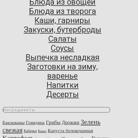
Блюда из овощей
Блюда из творога
Каши, гарниры
Закуски, бутерброды
Салаты
Соусы
Выпечка несладкая
Заготовки на зиму,
варенье
Напитки
Десерты
Ингредиенты
Зелень
Грибы
Говядина
Дрожжи
Баклажаны
свежая
Капуста белокочанная
Кабачки
Какао
Картофель