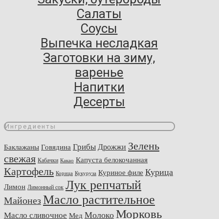
Салаты
Соусы
Выпечка несладкая
Заготовки на зиму,
варенье
Напитки
Десерты
Ингредиенты
Зелень
Грибы
Говядина
Дрожжи
Баклажаны
свежая
Капуста белокочанная
Кабачки
Какао
Картофель
Курица
Куриное филе
Корица
Кукуруза
Лук репчатый
Лимон
Лимонный сок
Масло растительное
Майонез
Морковь
Молоко
Масло сливочное
Мед