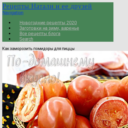
Рецепты Натали и ее друзей
Navigation
Новогодние рецепты 2020
Заготовки на зиму, варенье
Все рецепты блога
Search
Как заморозить помидоры для пиццы