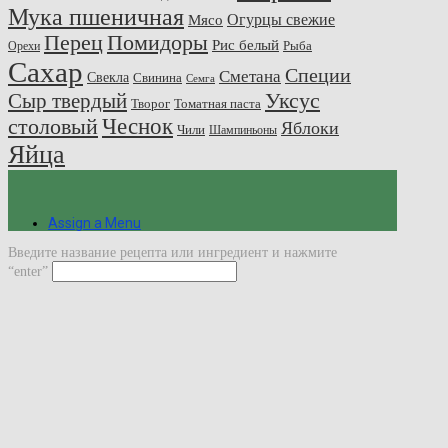
Мука пшеничная
Огурцы свежие
Мясо
Перец
Помидоры
Рис белый
Рыба
Орехи
Сахар
Специи
Сметана
Свекла
Свинина
Семга
Сыр твердый
Уксус
Творог
Томатная паста
Чеснок
столовый
Яблоки
Чили
Шампиньоны
Яйца
Assign a Menu
Введите название рецепта или ингредиент и нажмите
“enter”