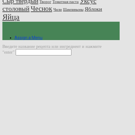
Сыр твердый
Уксус
Творог
Томатная паста
Чеснок
столовый
Яблоки
Чили
Шампиньоны
Яйца
Assign a Menu
Введите название рецепта или ингредиент и нажмите
“enter”