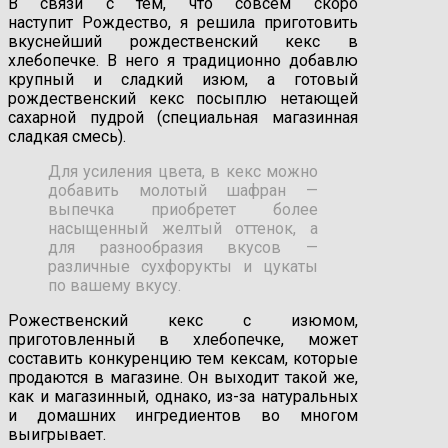
В связи с тем, что совсем скоро
наступит Рождество, я решила приготовить
вкуснейший рождественский кекс в
хлебопечке. В него я традиционно добавлю
крупный и сладкий изюм, а готовый
рождественский кекс посыплю нетающей
сахарной пудрой (специальная магазинная
сладкая смесь).
Для усиления цвета, в кекс можно
добавить молотый шафран —
выпечка приобретет более
насыщенный желтый оттенок, а
для разнообразия вкусов —
различные сухфорукты и цукаты
по вашему вкусу.
Рожественский кекс с изюмом,
приготовленный в хлебопечке, может
составить конкуренцию тем кексам, которые
продаются в магазине. Он выходит такой же,
как и магазинный, однако, из-за натуральных
и домашних ингредиентов во многом
выигрывает.