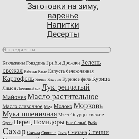
Заготовки на зиму,
варенье
Напитки
Десерты
Ингредиенты
Зелень
Грибы
Говядина
Дрожжи
Баклажаны
свежая
Капуста белокочанная
Кабачки
Какао
Картофель
Курица
Куриное филе
Корица
Кукуруза
Лук репчатый
Лимон
Лимонный сок
Масло растительное
Майонез
Морковь
Молоко
Масло сливочное
Мед
Мука пшеничная
Огурцы свежие
Мясо
Перец
Помидоры
Рис белый
Рыба
Орехи
Сахар
Специи
Сметана
Свекла
Свинина
Семга