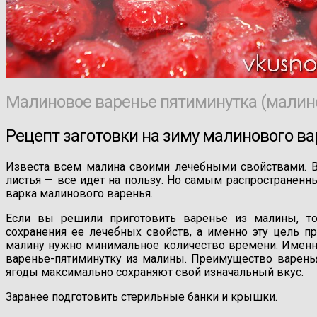
Малиновое варенье пятиминутка (малино
Рецепт заготовки на зиму малинового ва
Известа всем малина своими лечебными свойствами. В 
листья — все идет на пользу. Но самым распространенн
варка малинового варенья.
Если вы решили приготовить варенье из малины, то
сохранения ее лечебных свойств, а именно эту цель п
малину нужно минимальное количество времени. Именн
варенье-пятиминутку из малины. Преимущество варенья
ягоды максимально сохраняют свой изначальный вкус.
Заранее подготовить стерильные банки и крышки.