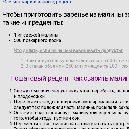
Маслята маринованные, рецепт
Чтобы приготовить варенье из малины за
такие ингредиенты:
1 кг свежей малины
500 г сахарного песка
Что делать, если не на чем взвешивать продукты:
В литровую банку помещается около 600 г све
В стакан объемом 250 мл помещается 200 г сах
Пошаговый рецепт: как сварить мали
Свежую малину следует аккуратно перебрать, не по
и плодоножки.
Переложить ягоды в широкий эмалированный таз 
следует так: положили часть малины, посыпали сахар
Оставить подготовлинную малину для варенья на ку
того, чтобы ягоды пустили сок.
Переместить таз с малиной на плиту и начать прогр