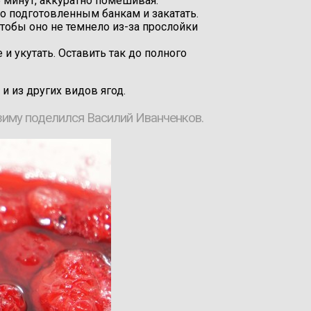
 минут, аккуратно помешивая.
о подготовленным банкам и закатать.
тобы оно не темнело из-за прослойки
и укутать. Оставить так до полного
и из других видов ягод.
зиму поделился Василий Иванченков.