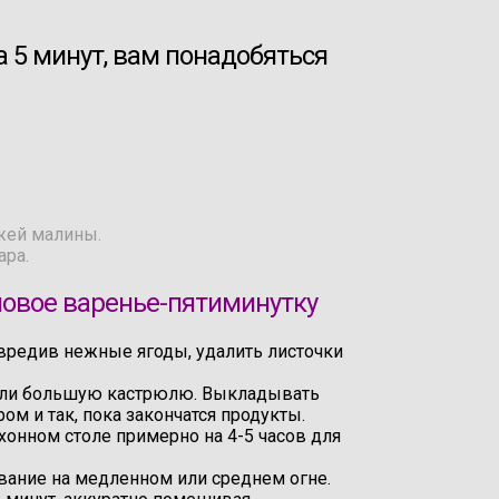
 5 минут, вам понадобяться
жей малины.
ара.
новое варенье-пятиминутку
вредив нежные ягоды, удалить листочки
или большую кастрюлю. Выкладывать
ом и так, пока закончатся продукты.
хонном столе примерно на 4-5 часов для
евание на медленном или среднем огне.