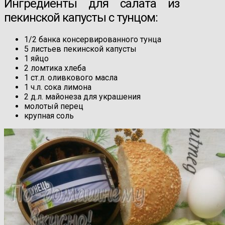
Ингредиенты для салата из
пекинской капусты с тунцом:
1/2 банка консервированного тунца
5 листьев пекинской капусты
1 яйцо
2 ломтика хлеба
1 ст.л. оливкового масла
1 ч.л. сока лимона
2 д.л. майонеза для украшения
молотый перец
крупная соль