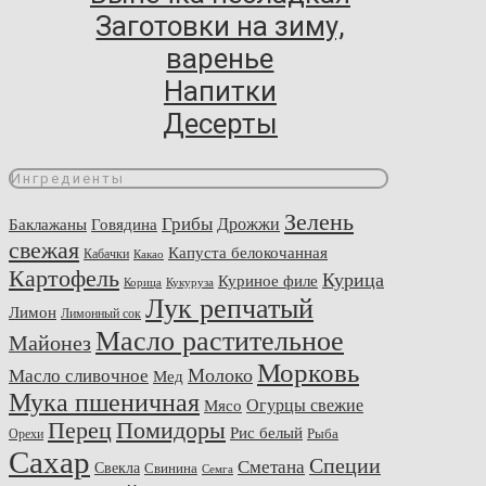
Заготовки на зиму,
варенье
Напитки
Десерты
Ингредиенты
Зелень
Грибы
Говядина
Дрожжи
Баклажаны
свежая
Капуста белокочанная
Кабачки
Какао
Картофель
Курица
Куриное филе
Корица
Кукуруза
Лук репчатый
Лимон
Лимонный сок
Масло растительное
Майонез
Морковь
Молоко
Масло сливочное
Мед
Мука пшеничная
Огурцы свежие
Мясо
Перец
Помидоры
Рис белый
Рыба
Орехи
Сахар
Специи
Сметана
Свекла
Свинина
Семга