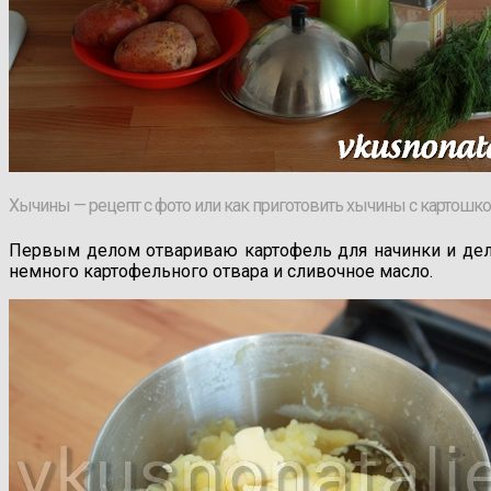
Хычины — рецепт с фото или как приготовить хычины с картошк
Первым делом отвариваю картофель для начинки и дел
немного картофельного отвара и сливочное масло.