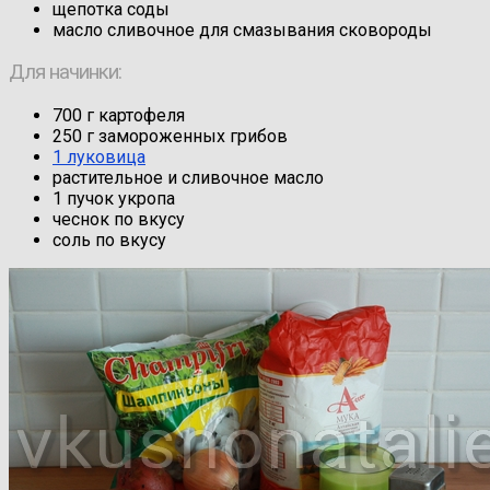
щепотка соды
масло сливочное для смазывания сковороды
Для начинки:
700 г картофеля
250 г замороженных грибов
1 луковица
растительное и сливочное масло
1 пучок укропа
чеснок по вкусу
соль по вкусу