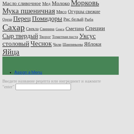
Морковь
Молоко
Масло сливочное
Мед
Мука пшеничная
Огурцы свежие
Мясо
Перец
Помидоры
Рис белый
Рыба
Орехи
Сахар
Специи
Сметана
Свекла
Свинина
Семга
Сыр твердый
Уксус
Творог
Томатная паста
Чеснок
столовый
Яблоки
Чили
Шампиньоны
Яйца
Assign a Menu
Введите название рецепта или ингредиент и нажмите
“enter”