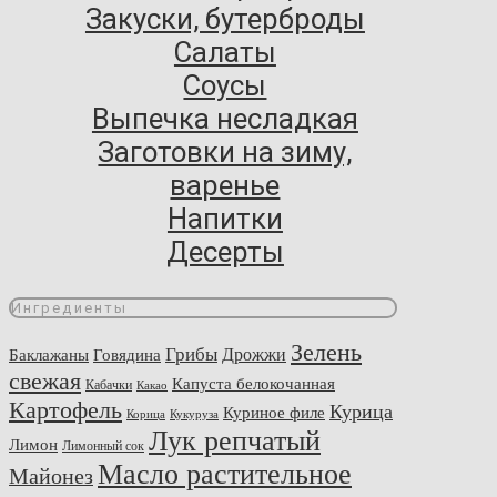
Закуски, бутерброды
Салаты
Соусы
Выпечка несладкая
Заготовки на зиму,
варенье
Напитки
Десерты
Ингредиенты
Зелень
Грибы
Говядина
Дрожжи
Баклажаны
свежая
Капуста белокочанная
Кабачки
Какао
Картофель
Курица
Куриное филе
Корица
Кукуруза
Лук репчатый
Лимон
Лимонный сок
Масло растительное
Майонез