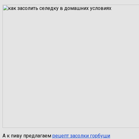
А к пиву предлагаем
рецепт засолки горбуши