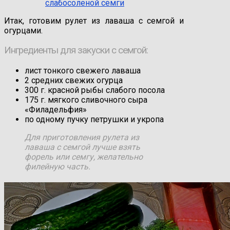
слабосоленой семги
Итак, готовим рулет из лаваша с семгой и
огурцами.
Ингредиенты для закуски с семгой:
лист тонкого свежего лаваша
2 средних свежих огурца
300 г. красной рыбы слабого посола
175 г. мягкого сливочного сыра
«Филадельфия»
по одному пучку петрушки и укропа
Для приготовления рулета из
лаваша с семгой лучше взять
форель или семгу, желательно
филейную часть.