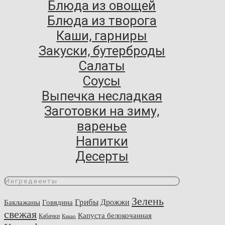
Блюда из овощей
Блюда из творога
Каши, гарниры
Закуски, бутерброды
Салаты
Соусы
Выпечка несладкая
Заготовки на зиму,
варенье
Напитки
Десерты
Ингредиенты
Зелень
Грибы
Говядина
Дрожжи
Баклажаны
свежая
Капуста белокочанная
Кабачки
Какао