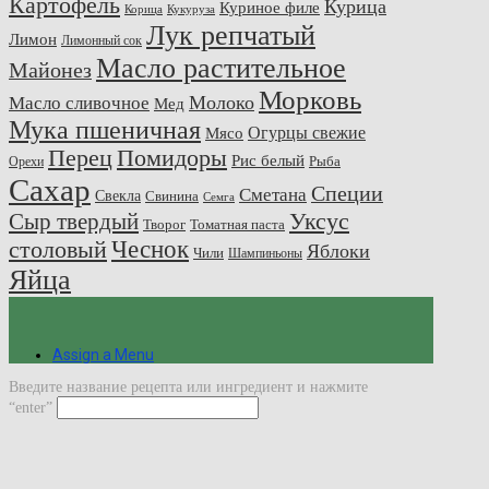
Картофель
Курица
Куриное филе
Корица
Кукуруза
Лук репчатый
Лимон
Лимонный сок
Масло растительное
Майонез
Морковь
Молоко
Масло сливочное
Мед
Мука пшеничная
Огурцы свежие
Мясо
Перец
Помидоры
Рис белый
Рыба
Орехи
Сахар
Специи
Сметана
Свекла
Свинина
Семга
Сыр твердый
Уксус
Творог
Томатная паста
Чеснок
столовый
Яблоки
Чили
Шампиньоны
Яйца
Assign a Menu
Введите название рецепта или ингредиент и нажмите
“enter”