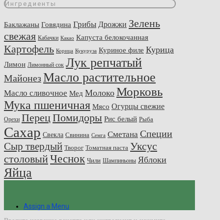
Ингредиенты
Зелень
Грибы
Говядина
Дрожжи
Баклажаны
свежая
Капуста белокочанная
Кабачки
Какао
Картофель
Курица
Куриное филе
Корица
Кукуруза
Лук репчатый
Лимон
Лимонный сок
Масло растительное
Майонез
Морковь
Молоко
Масло сливочное
Мед
Мука пшеничная
Огурцы свежие
Мясо
Перец
Помидоры
Рис белый
Рыба
Орехи
Сахар
Специи
Сметана
Свекла
Свинина
Семга
Сыр твердый
Уксус
Творог
Томатная паста
Чеснок
столовый
Яблоки
Чили
Шампиньоны
Яйца
Assign a Menu