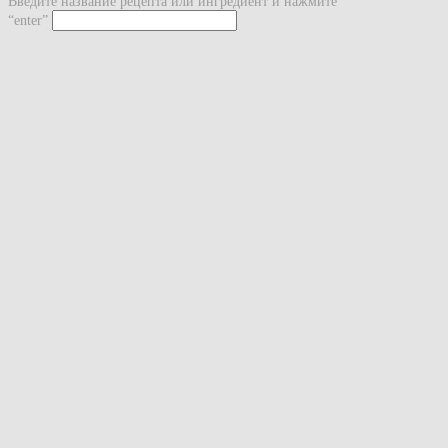
Введите название рецепта или ингредиент и нажмите
“enter”