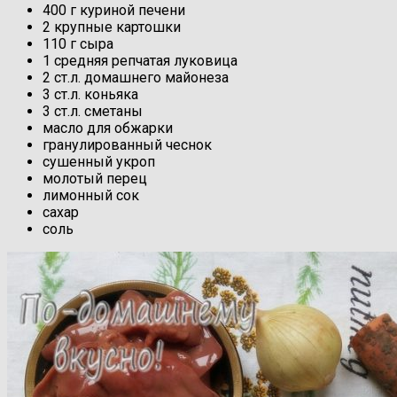
400 г куриной печени
2 крупные картошки
110 г сыра
1 средняя репчатая луковица
2 ст.л. домашнего майонеза
3 ст.л. коньяка
3 ст.л. сметаны
масло для обжарки
гранулированный чеснок
сушенный укроп
молотый перец
лимонный сок
сахар
соль