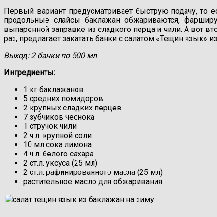
Первый вариант предусматривает быструю подачу, то ес
продольные слайсы баклажан обжариваются, фаршир
выпаренной заправке из сладкого перца и чили. А вот вт
раз, предлагает закатать банки с салатом «Тещин язык» и
Выход: 2 банки по 500 мл
Ингредиенты:
1 кг баклажанов
5 средних помидоров
2 крупных сладких перцев
7 зубчиков чеснока
1 стручок чили
2 ч.л. крупной соли
10 мл сока лимона
4 ч.л. белого сахара
2 ст.л. уксуса (25 мл)
2 ст.л. рафинированного масла (25 мл)
растительное масло для обжаривания