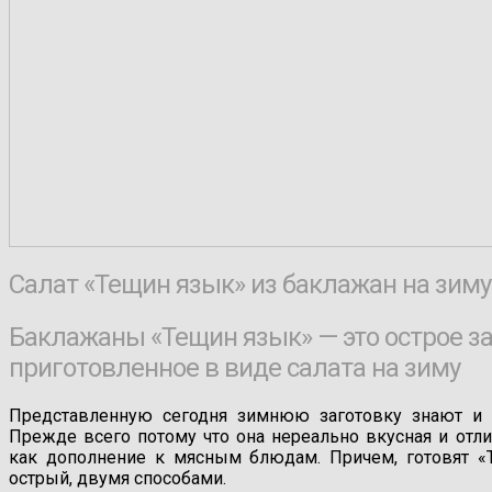
Салат «Тещин язык» из баклажан на зиму
Баклажаны «Тещин язык» — это острое з
приготовленное в виде салата на зиму
Представленную сегодня зимнюю заготовку знают и 
Прежде всего потому что она нереально вкусная и отлич
как дополнение к мясным блюдам. Причем, готовят «
острый, двумя способами.