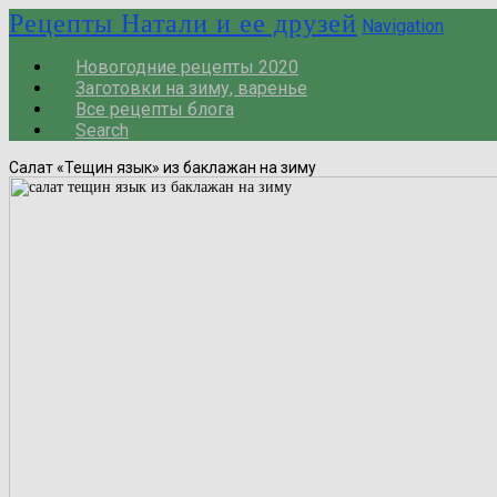
Рецепты Натали и ее друзей
Navigation
Новогодние рецепты 2020
Заготовки на зиму, варенье
Все рецепты блога
Search
Салат «Тещин язык» из баклажан на зиму