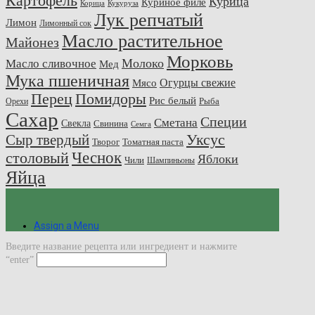
Картофель
Курица
Куриное филе
Корица
Кукуруза
Лук репчатый
Лимон
Лимонный сок
Масло растительное
Майонез
Морковь
Молоко
Масло сливочное
Мед
Мука пшеничная
Огурцы свежие
Мясо
Перец
Помидоры
Рис белый
Рыба
Орехи
Сахар
Специи
Сметана
Свекла
Свинина
Семга
Сыр твердый
Уксус
Творог
Томатная паста
Чеснок
столовый
Яблоки
Чили
Шампиньоны
Яйца
Assign a Menu
Введите название рецепта или ингредиент и нажмите
“enter”