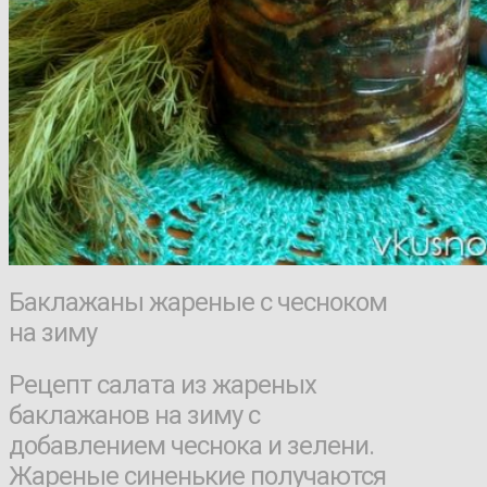
Баклажаны жареные с чесноком
на зиму
Рецепт салата из жареных
баклажанов на зиму с
добавлением чеснока и зелени.
Жареные синенькие получаются