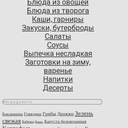
Блюда из овощей
Блюда из творога
Каши, гарниры
Закуски, бутерброды
Салаты
Соусы
Выпечка несладкая
Заготовки на зиму,
варенье
Напитки
Десерты
Ингредиенты
Зелень
Грибы
Говядина
Дрожжи
Баклажаны
свежая
Капуста белокочанная
Кабачки
Какао