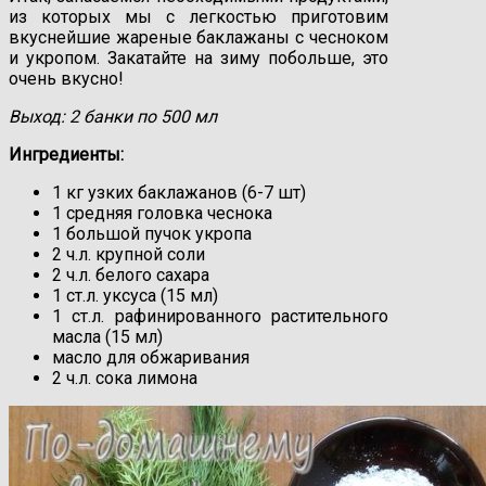
из которых мы с легкостью приготовим
вкуснейшие жареные баклажаны с чесноком
и укропом. Закатайте на зиму побольше, это
очень вкусно!
Выход: 2 банки по 500 мл
Ингредиенты:
1 кг узких баклажанов (6-7 шт)
1 средняя головка чеснока
1 большой пучок укропа
2 ч.л. крупной соли
2 ч.л. белого сахара
1 ст.л. уксуса (15 мл)
1 ст.л. рафинированного растительного
масла (15 мл)
масло для обжаривания
2 ч.л. сока лимона