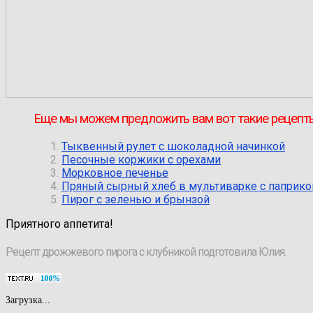
Еще мы можем предложить вам вот такие рецепт
Тыквенный рулет с шоколадной начинкой
Песочные коржики с орехами
Морковное печенье
Пряный сырный хлеб в мультиварке с паприко
Пирог с зеленью и брынзой
Приятного аппетита!
Рецепт дрожжевого пирога с клубникой подготовила Юлия.
Загрузка...