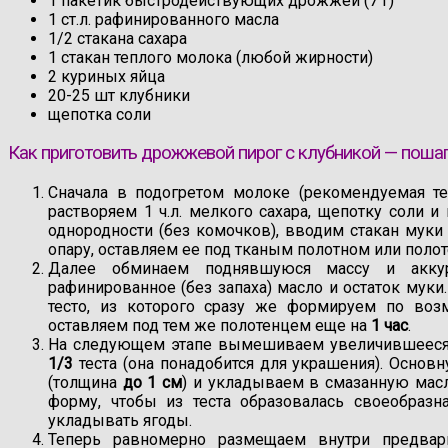
1 пакетик быстродействующих дрожжей (7 г)
1 ст.л. рафинированного масла
1/2 стакана сахара
1 стакан теплого молока (любой жирности)
2 куриных яйца
20-25 шт клубники
щепотка соли
Как приготовить дрожжевой пирог с клубникой — поша
Сначала в подогретом молоке (рекомендуемая т
растворяем 1 ч.л. мелкого сахара, щепотку соли 
однородности (без комочков), вводим стакан мук
опару, оставляем ее под тканым полотном или полот
Далее обминаем поднявшуюся массу и аккур
рафинированное (без запаха) масло и остаток мук
тесто, из которого сразу же формируем по во
оставляем под тем же полотенцем еще на
1 час
.
На следующем этапе вымешиваем увеличившееся 
1/3
теста (она понадобится для украшения). Основ
(толщина
до 1 см
) и укладываем в смазанную мас
форму, чтобы из теста образовалась своеобразн
укладывать ягоды.
Теперь равномерно размещаем внутри предвар