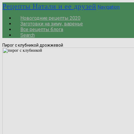
Рецепты Натали и ее друзей
Navigation
Новогодние рецепты 2020
Заготовки на зиму, варенье
Все рецепты блога
Search
Пирог с клубникой дрожжевой