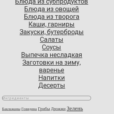
Блюда из субпродуктов
Блюда из овощей
Блюда из творога
Каши, гарниры
Закуски, бутерброды
Салаты
Соусы
Выпечка несладкая
Заготовки на зиму,
варенье
Напитки
Десерты
Ингредиенты
Зелень
Грибы
Говядина
Дрожжи
Баклажаны