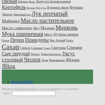
свежая
Капуста белокочанная
Кабачки
Какао
Картофель
Курица
Куриное филе
Корица
Кукуруза
Лук репчатый
Лимон
Лимонный сок
Масло растительное
Майонез
Морковь
Молоко
Масло сливочное
Мед
Мука пшеничная
Огурцы свежие
Мясо
Перец
Помидоры
Рис белый
Рыба
Орехи
Сахар
Специи
Сметана
Свекла
Свинина
Семга
Сыр твердый
Уксус
Творог
Томатная паста
Чеснок
столовый
Яблоки
Чили
Шампиньоны
Яйца
Assign a Menu
Введите название рецепта или ингредиент и нажмите
“enter”